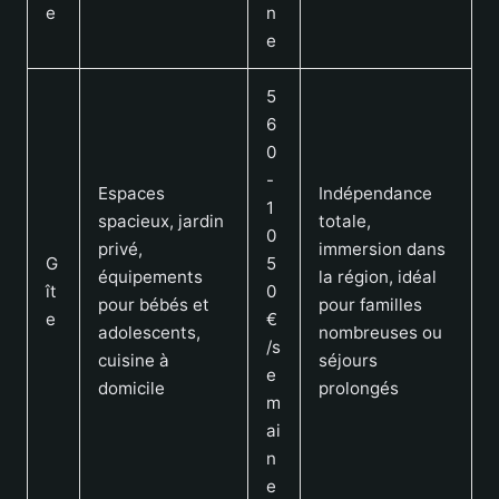
e
n
e
5
6
0
-
Espaces
Indépendance
1
spacieux, jardin
totale,
0
privé,
immersion dans
G
5
équipements
la région, idéal
ît
0
pour bébés et
pour familles
e
€
adolescents,
nombreuses ou
/s
cuisine à
séjours
e
domicile
prolongés
m
ai
n
e