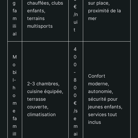
g
chauffées, clubs
sur place,
€
fa
enfants,
proximité de la
/n
m
terrains
mer
ui
ili
multisports
t
al
4
M
0
o
0
bi
-
Confort
l-
8
2-3 chambres,
moderne,
h
0
cuisine équipée,
autonomie,
o
0
terrasse
sécurité pour
m
€
couverte,
jeunes enfants,
e
/s
climatisation
services tout
fa
e
inclus
m
m
ill
ai