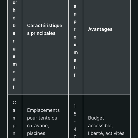
d'
a
h
p
é
p
b
Caractéristique
r
Avantages
e
s principales
o
r
xi
g
m
e
a
m
ti
e
f
n
t
C
1
a
Emplacements
5
m
pour tente ou
Budget
-
pi
caravane,
accessible,
4
n
piscines
liberté, activités
0