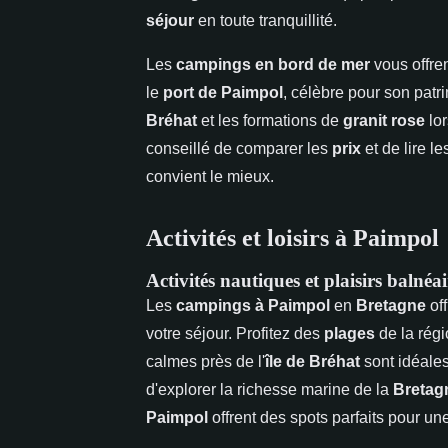
séjour
en toute tranquillité.
Les
campings en bord de mer
vous offren
le
port de Paimpol
, célèbre pour son patr
Bréhat
et les formations de
granit rose
lor
conseillé de comparer les
prix
et de lire l
convient le mieux.
Activités et loisirs à Paimpol
Activités nautiques et plaisirs balnéai
Les
campings à Paimpol
en
Bretagne
off
votre séjour. Profitez des
plages
de la régi
calmes près de l'
île de Bréhat
sont idéales
d'explorer la richesse marine de la
Bretag
Paimpol
offrent des spots parfaits pour un