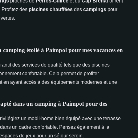
ings
proches de
Perros-Guirec
et du
Cap Bréhat
offrent
. Profitez des
piscines chauffées
des
campings
pour
vertes.
un camping étoilé à Paimpol pour mes vacances en
antit des services de qualité tels que des piscines
ronnement confortable. Cela permet de profiter
out en ayant accès à des équipements modernes et une
apté dans un camping à Paimpol pour des
rivilégiez un mobil-home bien équipé avec une terrasse
lle dans un cadre confortable. Pensez également à la
 espaces de jeux pour un séjour serein.