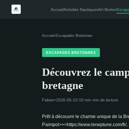
Accueil
Activités Nautiques
Art Breton
Escap
Accueil
›
Escapades Bretonnes
ESCAPADES BRETONNES
Découvrez le camp
bretagne
Fabien
•
2026-05-12
•
10 min min de lecture
Prêt à découvrir le charme unique de la 
Paimpol>>>https://www.leneptune.com/fr/, où