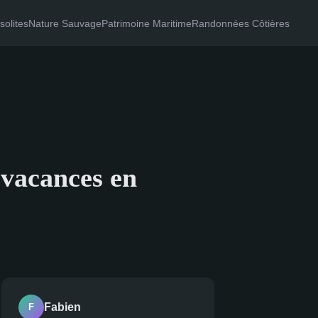
olites
Nature Sauvage
Patrimoine Maritime
Randonnées Côtières
 vacances en
Fabien
F