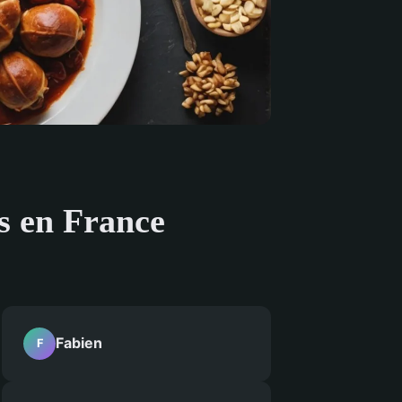
es en France
Fabien
F