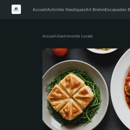
Accueil
Activités Nautiques
Art Breton
Escapades B
Accueil
›
Gastronomie Locale